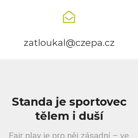
zatloukal@czepa.cz
Standa je sportovec
tělem i duší
Fair play je pro něj zásadní – ve