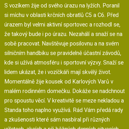
S vozíkem žije od svého úrazu na lyžích. Poranil
si míchu v oblasti krčních obratlů C5 a C6. Před
úrazem byl velmi aktivní sportovec a rozhodl se,
že takový bude i po úrazu. Nezahálí a snaží se na
sobě pracovat. Navštěvuje posilovnu a na svém
silničním handbiku se pravidelně účastní závodů,
kde si užívá atmosféru i sportovní výzvy. Snaží se
lidem ukázat, že i vozíčkáři mají skvělý život.
Momentálně žije kousek od Karlových Varů v
malém rodinném domečku. Dokáže se nadchnout
pro spoustu věcí. V kreativitě se meze nekladou a
Standa toho naplno využívá. Rád Vám předá rady
a zkušenosti které sám nasbíral při různých