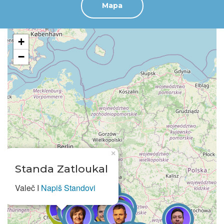
Mapa
+
−
×
Standa Zatloukal
Valeč I
Napiš Standovi