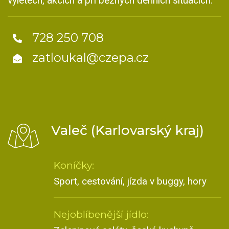
výletech, akcích a při běžných denních situacích.
728 250 708
zatloukal@czepa.cz
Valeč (Karlovarský kraj)
Koníčky:
Sport, cestování, jízda v buggy, hory
Nejoblíbenější jídlo: