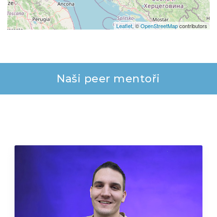
Leaflet
, ©
OpenStreetMap
contributors
Naši peer mentoři