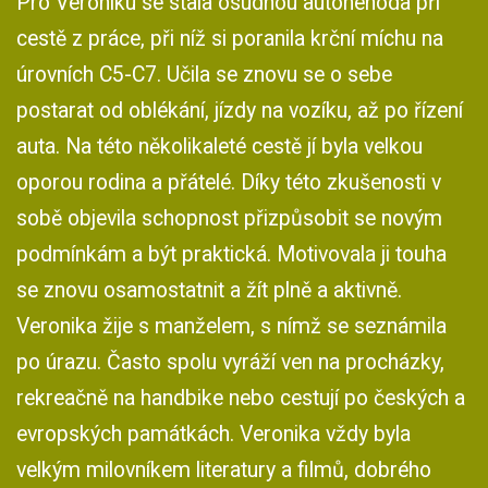
Pro Veroniku se stala osudnou autonehoda při
cestě z práce, při níž si poranila krční míchu na
úrovních C5-C7. Učila se znovu se o sebe
postarat od oblékání, jízdy na vozíku, až po řízení
auta. Na této několikaleté cestě jí byla velkou
oporou rodina a přátelé. Díky této zkušenosti v
sobě objevila schopnost přizpůsobit se novým
podmínkám a být praktická. Motivovala ji touha
se znovu osamostatnit a žít plně a aktivně.
Veronika žije s manželem, s nímž se seznámila
po úrazu. Často spolu vyráží ven na procházky,
rekreačně na handbike nebo cestují po českých a
evropských památkách. Veronika vždy byla
velkým milovníkem literatury a filmů, dobrého