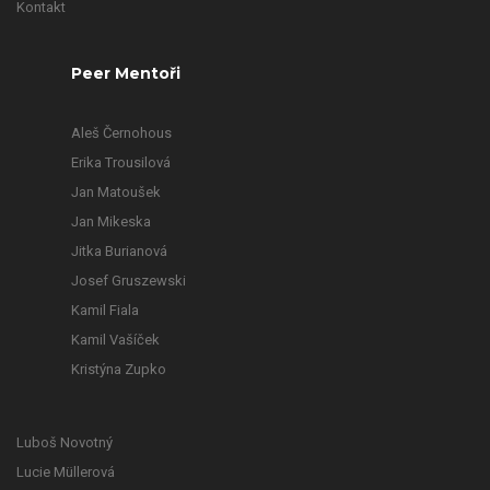
Kontakt
Peer Mentoři
Aleš Černohous
Erika Trousilová
Jan Matoušek
Jan Mikeska
Jitka Burianová
Josef Gruszewski
Kamil Fiala
Kamil Vašíček
Kristýna Zupko
Luboš Novotný
Lucie Müllerová