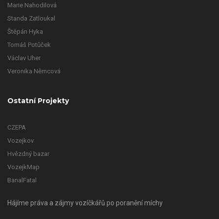
Marie Nahodilová
Standa Zatloukal
Štěpán Hyka
Tomáš Potůček
Václav Uher
Veronika Němcová
Ostatní Projekty
CZEPA
Vozejkov
Hvězdný bazar
VozejkMap
BanalFatal
Hájíme práva a zájmy vozíčkářů po poranění míchy