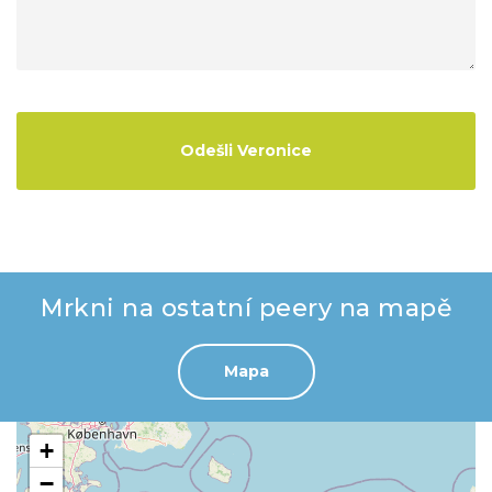
Mrkni na ostatní peery na mapě
Mapa
+
−