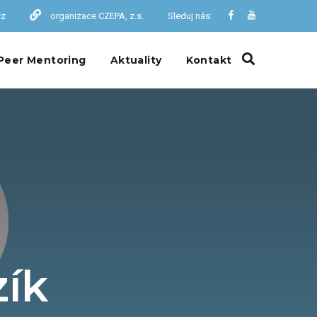
cz
organizace CZEPA, z.s.
Sleduj nás:
Peer Mentoring
Aktuality
Kontakt
zík