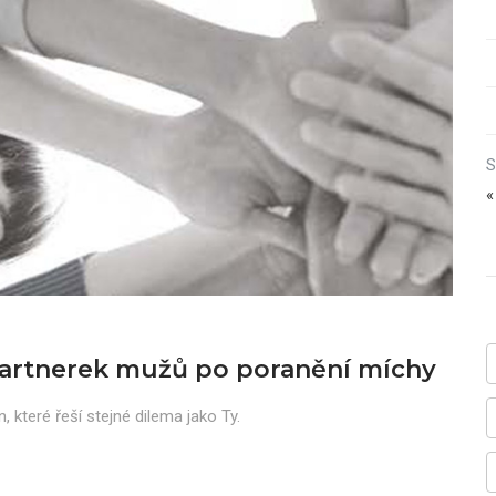
S
«
artnerek mužů po poranění míchy
n, které řeší stejné dilema jako Ty.