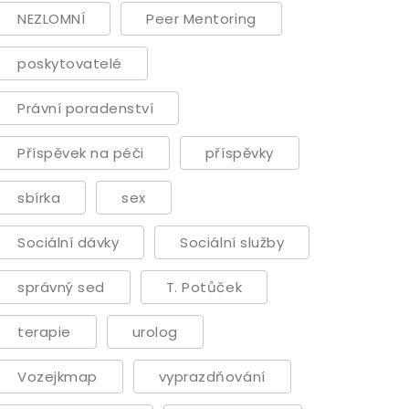
NEZLOMNÍ
Peer Mentoring
poskytovatelé
Právní poradenství
Příspěvek na péči
příspěvky
sbírka
sex
Sociální dávky
Sociální služby
správný sed
T. Potůček
terapie
urolog
Vozejkmap
vyprazdňování