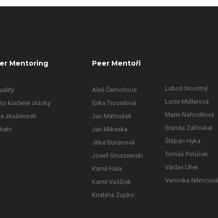
er Mentoring
Peer Mentoři
Luboš Novotný
uality
Aleš Černohous
Lucie Müllerová
to kladené otázky
Erika Trousilová
Marie Nahodilová
e zkušenosti
Jan Matoušek
Standa Zatloukal
takt
Jan Mikeska
Štěpán Hyka
Jitka Burianová
Tomáš Potůček
Josef Gruszewski
Václav Uher
Kamil Fiala
Veronika Němcová
Kamil Vašíček
Kristýna Zupko