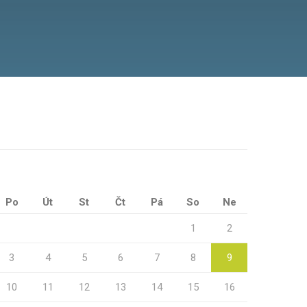
Po
Út
St
Čt
Pá
So
Ne
1
2
3
4
5
6
7
8
9
10
11
12
13
14
15
16