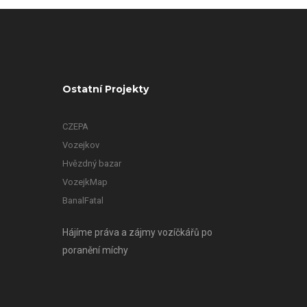
Ostatní Projekty
CZEPA
Vozejkov
Hvězdný bazar
VozejkMap
BanalFatal
Hájíme práva a zájmy vozíčkářů po
poranění míchy