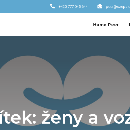
+420 777 045 644
peer@czepa.
Home Peer
ítek:
ženy a vo