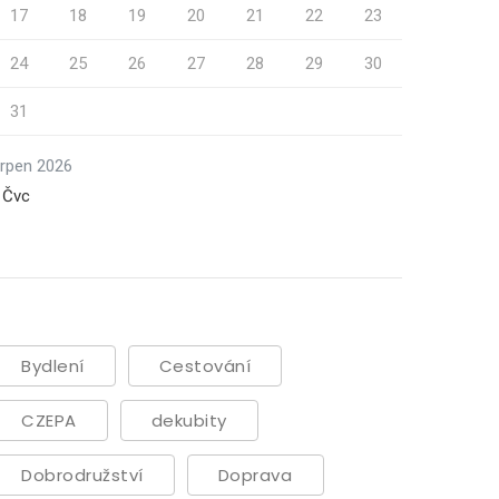
17
18
19
20
21
22
23
24
25
26
27
28
29
30
31
rpen 2026
 Čvc
Bydlení
Cestování
CZEPA
dekubity
Dobrodružství
Doprava