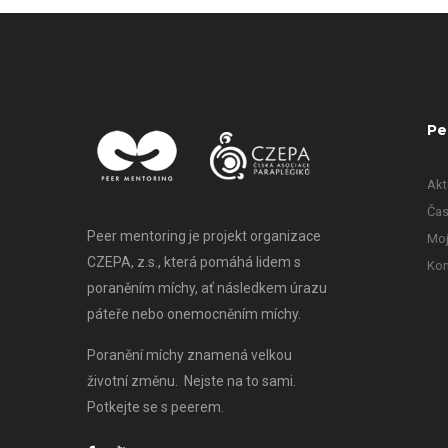
Pe
Akt
Čas
Peer mentoring je projekt organizace
Moj
CZEPA, z.s., která pomáhá lidem s
Kon
poraněním míchy, ať následkem úrazu
páteře nebo onemocněním míchy.
Poranění míchy znamená velkou
životní změnu. Nejste na to sami.
Potkejte se s peerem.