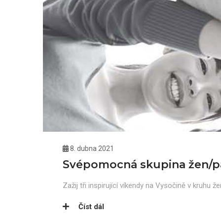
8. dubna 2021
Svépomocná skupina žen/p
Zažij tři inspirující víkendy na Vysočině v kruhu že
Číst dál